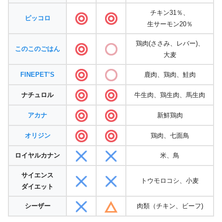
チキン31％、
ピッコロ
生サーモン20％
鶏肉(ささみ、レバー)、
このこのごはん
大麦
FINEPET’S
鹿肉、鶏肉、鮭肉
ナチュロル
牛生肉、鶏生肉、馬生肉
アカナ
新鮮鶏肉
オリジン
鶏肉、七面鳥
ロイヤルカナン
米、鳥
サイエンス
トウモロコシ、小麦
ダイエット
シーザー
肉類（チキン、ビーフ)