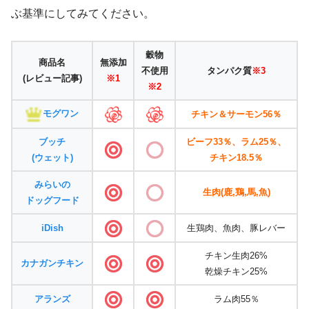
ぶ基準にしてみてください。
穀物
商品名
無添加
不使用
タンパク質
※3
(レビュー記事)
※1
※2
モグワン
チキン＆サーモン56％
ブッチ
ビーフ33％、ラム25％、
(ウェット)
チキン18.5％
みらいの
生肉(鹿,鶏,馬,魚)
ドッグフード
iDish
生鶏肉、魚肉、豚レバー
チキン生肉26%
カナガンチキン
乾燥チキン25%
アランズ
ラム肉55％