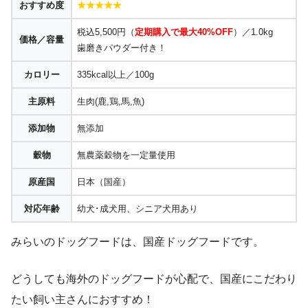
おすすめ度
★★★★★
税込5,500円（
定期購入で最大40%OFF
）／1.0kg
価格／容量
歯磨きパウダー付き！
カロリー
335kcal以上／100g
主原料
生肉(鹿,鶏,馬,魚)
添加物
無添加
穀物
無農薬穀物を一定量使用
原産国
日本（国産）
対応年齢
幼犬･成犬用、シニア犬用あり
みらいのドッグフードは、国産ドッグフードです。
どうしても海外のドッグフードが心配で、国産にこだわり
たい飼い主さんにおすすめ！