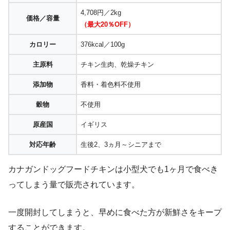
4,708円／2kg
価格／容量
（最大20％OFF）
カロリー
376kcal／100g
主原料
チキン生肉、乾燥チキン
添加物
香料・着色料不使用
穀物
不使用
原産国
イギリス
対応年齢
生後2、3ヵ月～シニアまで
カナガンドッグフードチキンは小型犬でも1ヶ月で食べき
ってしまう量で販売されています。
一度開封してしまうと、早めに食べた方が新鮮さをキープ
することができます。