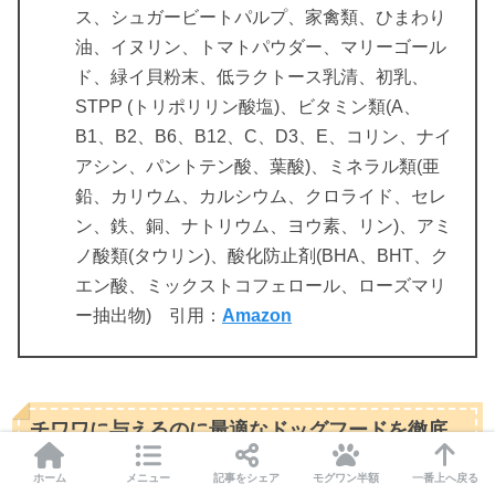
ス、シュガービートパルプ、家禽類、ひまわり
油、イヌリン、トマトパウダー、マリーゴール
ド、緑イ貝粉末、低ラクトース乳清、初乳、
STPP (トリポリリン酸塩)、ビタミン類(A、
B1、B2、B6、B12、C、D3、E、コリン、ナイ
アシン、パントテン酸、葉酸)、ミネラル類(亜
鉛、カリウム、カルシウム、クロライド、セレ
ン、鉄、銅、ナトリウム、ヨウ素、リン)、アミ
ノ酸類(タウリン)、酸化防止剤(BHA、BHT、ク
エン酸、ミックストコフェロール、ローズマリ
ー抽出物) 引用：
Amazon
チワワに与えるのに最適なドッグフードを徹底
比較！
ホーム
メニュー
記事をシェア
モグワン半額
一番上へ戻る