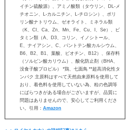
イチン硫酸源）、アミノ酸類（タウリン、DL-メ
チオニン、L-カルニチン、L-チロシン）、ポリ
リン酸ナトリウム、ゼオライト、ミネラル類
（K、Cl、Ca、Zn、Mn、Fe、Cu、I、Se）、ビ
タミン類（A、D3、コリン、イノシトール、
E、ナイアシン、C、パントテン酸カルシウム、
B6、B2、B1、葉酸、ビオチン、B12）、保存料
（ソルビン酸カリウム）、酸化防止剤（BHA、
没食子酸プロピル） *鶏、七面鳥 **超高消化性タ
ンパク 主原料はすべて天然由来原料を使用して
おり、着色料を使用していない為、粒の色調等
にばらつきがある場合がございますが、品質に
問題はありませんので、安心してご利用くださ
い。引用：
Amazon