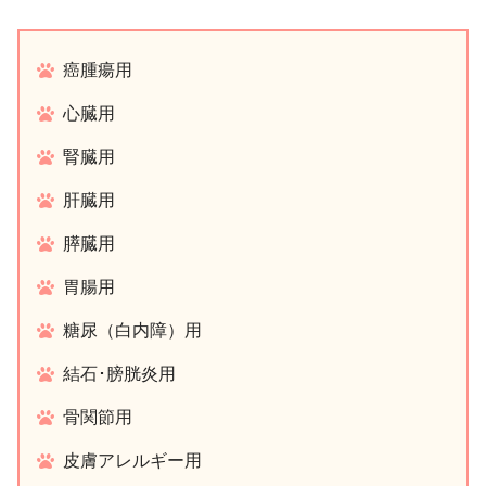
癌腫瘍用
心臓用
腎臓用
肝臓用
膵臓用
胃腸用
糖尿（白内障）用
結石･膀胱炎用
骨関節用
皮膚アレルギー用