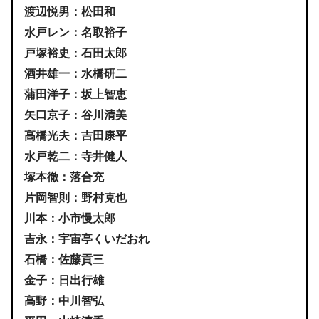
渡辺悦男：松田和
水戸レン：名取裕子
戸塚裕史：石田太郎
酒井雄一：水橋研二
蒲田洋子：坂上智恵
矢口京子：谷川清美
高橋光夫：吉田康平
水戸乾二：寺井健人
塚本徹：落合充
片岡智則：野村克也
川本：小市慢太郎
吉永：宇宙亭くいだおれ
石橋：佐藤貢三
金子：日出行雄
高野：中川智弘